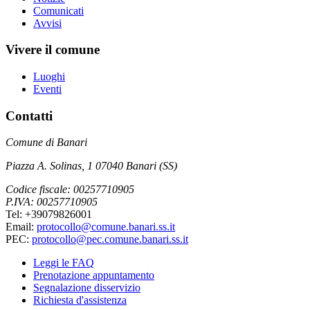
Comunicati
Avvisi
Vivere il comune
Luoghi
Eventi
Contatti
Comune di Banari
Piazza A. Solinas, 1 07040 Banari (SS)
Codice fiscale: 00257710905
P.IVA: 00257710905
Tel: +39079826001
Email:
protocollo@comune.banari.ss.it
PEC:
protocollo@pec.comune.banari.ss.it
Leggi le FAQ
Prenotazione appuntamento
Segnalazione disservizio
Richiesta d'assistenza