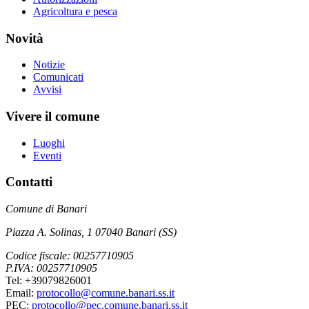
Agricoltura e pesca
Novità
Notizie
Comunicati
Avvisi
Vivere il comune
Luoghi
Eventi
Contatti
Comune di Banari
Piazza A. Solinas, 1 07040 Banari (SS)
Codice fiscale: 00257710905
P.IVA: 00257710905
Tel: +39079826001
Email:
protocollo@comune.banari.ss.it
PEC:
protocollo@pec.comune.banari.ss.it