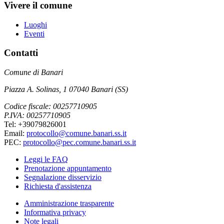
Vivere il comune
Luoghi
Eventi
Contatti
Comune di Banari
Piazza A. Solinas, 1 07040 Banari (SS)
Codice fiscale: 00257710905
P.IVA: 00257710905
Tel: +39079826001
Email:
protocollo@comune.banari.ss.it
PEC:
protocollo@pec.comune.banari.ss.it
Leggi le FAQ
Prenotazione appuntamento
Segnalazione disservizio
Richiesta d'assistenza
Amministrazione trasparente
Informativa privacy
Note legali