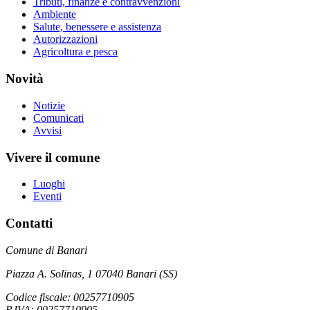
Tributi, finanze e contravvenzioni
Ambiente
Salute, benessere e assistenza
Autorizzazioni
Agricoltura e pesca
Novità
Notizie
Comunicati
Avvisi
Vivere il comune
Luoghi
Eventi
Contatti
Comune di Banari
Piazza A. Solinas, 1 07040 Banari (SS)
Codice fiscale: 00257710905
P.IVA: 00257710905