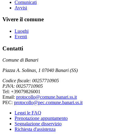
Comunicati
Avvisi
Vivere il comune
Luoghi
Eventi
Contatti
Comune di Banari
Piazza A. Solinas, 1 07040 Banari (SS)
Codice fiscale: 00257710905
P.IVA: 00257710905
Tel: +39079826001
Email:
protocollo@comune.banari.ss.it
PEC:
protocollo@pec.comune.banari.ss.it
Leggi le FAQ
Prenotazione appuntamento
Segnalazione disservizio
Richiesta d'assistenza