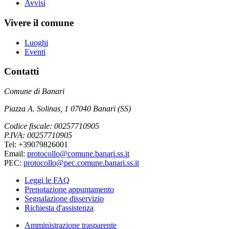
Avvisi
Vivere il comune
Luoghi
Eventi
Contatti
Comune di Banari
Piazza A. Solinas, 1 07040 Banari (SS)
Codice fiscale: 00257710905
P.IVA: 00257710905
Tel: +39079826001
Email:
protocollo@comune.banari.ss.it
PEC:
protocollo@pec.comune.banari.ss.it
Leggi le FAQ
Prenotazione appuntamento
Segnalazione disservizio
Richiesta d'assistenza
Amministrazione trasparente