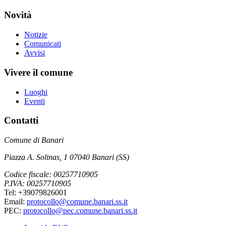
Novità
Notizie
Comunicati
Avvisi
Vivere il comune
Luoghi
Eventi
Contatti
Comune di Banari
Piazza A. Solinas, 1 07040 Banari (SS)
Codice fiscale: 00257710905
P.IVA: 00257710905
Tel: +39079826001
Email:
protocollo@comune.banari.ss.it
PEC:
protocollo@pec.comune.banari.ss.it