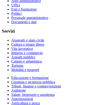
Aree amministrative
Uffici
Enti e fondazioni
Politici
Personale amministrativo
Documenti e dati
Servizi
Anagrafe e stato civile
Cultura e tempo libero
Vita lavorativa
Imprese e commercio
Appalti pubblici
Catasto e urbanistica
Turismo
Mobilità e trasporti
Educazione e formazione
Giustizia e sicurezza pubblica
Tributi, finanze e contravvenzioni
Ambiente
Salute, benessere e assistenza
Autorizzazioni
Agricoltura e pesca