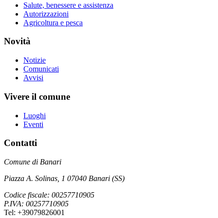
Salute, benessere e assistenza
Autorizzazioni
Agricoltura e pesca
Novità
Notizie
Comunicati
Avvisi
Vivere il comune
Luoghi
Eventi
Contatti
Comune di Banari
Piazza A. Solinas, 1 07040 Banari (SS)
Codice fiscale: 00257710905
P.IVA: 00257710905
Tel: +39079826001