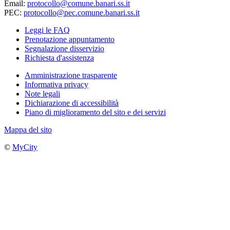
Email:
protocollo@comune.banari.ss.it
PEC:
protocollo@pec.comune.banari.ss.it
Leggi le FAQ
Prenotazione appuntamento
Segnalazione disservizio
Richiesta d'assistenza
Amministrazione trasparente
Informativa privacy
Note legali
Dichiarazione di accessibilità
Piano di miglioramento del sito e dei servizi
Mappa del sito
©
MyCity